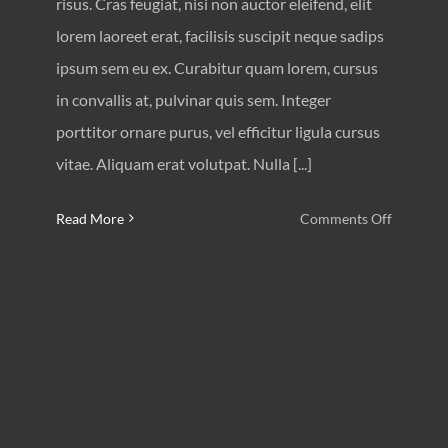
risus. Cras feugiat, nisi non auctor eleifend, elit
lorem laoreet erat, facilisis suscipit neque sadips
ipsum sem eu ex. Curabitur quam lorem, cursus
in convallis at, pulvinar quis sem. Integer
porttitor ornare purus, vel efficitur ligula cursus
vitae. Aliquam erat volutpat. Nulla [...]
on
Read More
Comments Off
Website
Cuisine
Culinair
Nederla