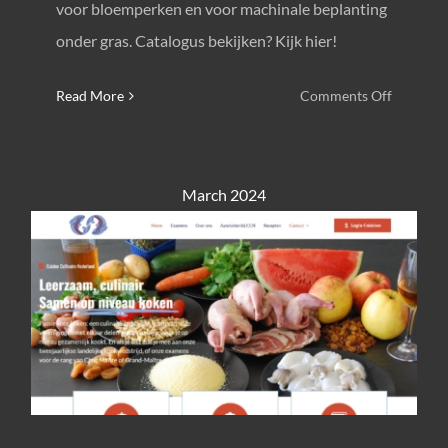
voor bloemperken en voor machinale beplanting
onder gras. Catalogus bekijken? Kijk hier!
on
Read More
Comments Off
Nieuwe
catalogu
Verver
March 2024
Export