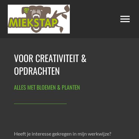
Skip
to
Tog
content
Nav
HOME
VOOR CREATIVITEIT &
OPDRACHTEN
WEBSITES
ALLES MET BLOEMEN & PLANTEN
TEKST
FOTOGRAFIE
Heeft je interesse gekregen in mijn werkwijze?