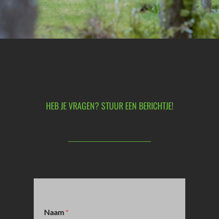
HEB JE VRAGEN? STUUR EEN BERICHTJE!
*
Naam
*
N