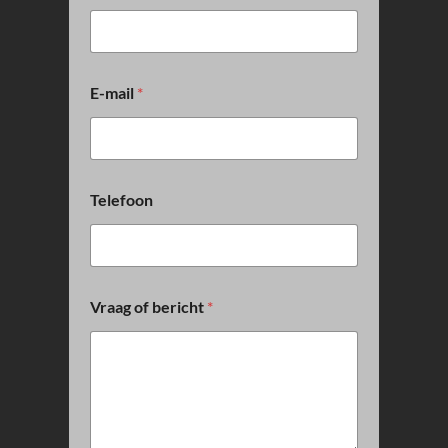
a
a
m
N
a
E-mail
*
a
m
Telefoon
Vraag of bericht
*