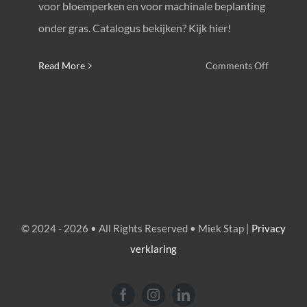
voor bloemperken en voor machinale beplanting
onder gras. Catalogus bekijken? Kijk hier!
on
Read More
Comments Off
Nieuwe
catalogu
Verver
Export
© 2024 - 2026 • All Rights Reserved • Miek Stap |
Privacy
verklaring